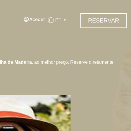
Aceder
RESERVAR
PT
Ilha da Madeira
, ao melhor preço. Reserve diretamente