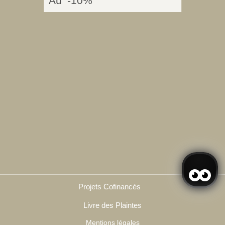
Au
-10%
-
Projets Cofinancés
Livre des Plaintes
Mentions légales